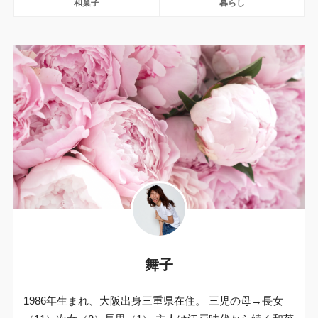
和菓子
暮らし
舞子
1986年生まれ、大阪出身三重県在住。 三児の母→長女