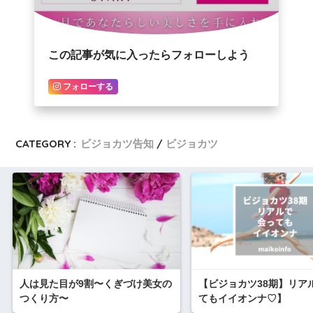
この記事が気に入ったらフォローしよう
フォローする
CATEGORY :
ビジョカツ告知
ビジョカツ
人は見た目が9割〜くぎづけ美女の
【ビジョカツ38期】リア
つくり方〜
てもイイオンナ♡】